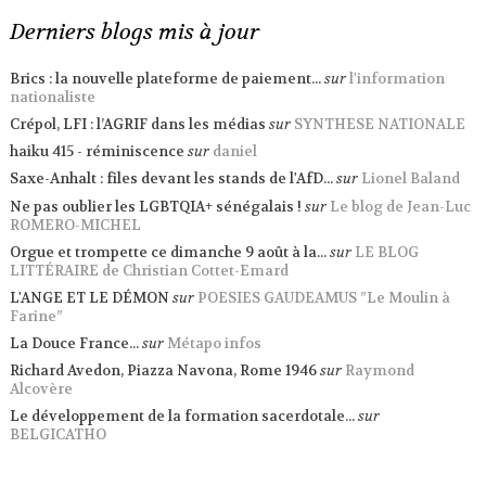
Derniers blogs mis à jour
Brics : la nouvelle plateforme de paiement...
sur
l'information
nationaliste
Crépol, LFI : l’AGRIF dans les médias
sur
SYNTHESE NATIONALE
haiku 415 - réminiscence
sur
daniel
Saxe-Anhalt : files devant les stands de l'AfD...
sur
Lionel Baland
Ne pas oublier les LGBTQIA+ sénégalais !
sur
Le blog de Jean-Luc
ROMERO-MICHEL
Orgue et trompette ce dimanche 9 août à la...
sur
LE BLOG
LITTÉRAIRE de Christian Cottet-Emard
L'ANGE ET LE DÉMON
sur
POESIES GAUDEAMUS ”Le Moulin à
Farine”
La Douce France...
sur
Métapo infos
Richard Avedon, Piazza Navona, Rome 1946
sur
Raymond
Alcovère
Le développement de la formation sacerdotale...
sur
BELGICATHO