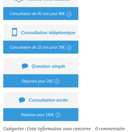
Consultation de
45 min
pour
90€
Consultation téléphonique
Consultation de
15 min
pour
30€
Question simple
Réponse pour
25€
Consultation écrite
Réponse pour
160€
Catégories :
Cette information vous concerne
0
commentaire