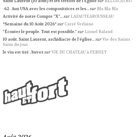
Saint Laurent (10 août) et les trésors de l'Eglise
sur
BELGICATHO
-62- Aux USA avec les compositrices et les...
sur
Bla Bla Bla
Activité de notre Compte ”X”...
sur
LAFAUTEAROUSSEAU
*Semaine du 10 Août 2026*
sur
Carré Verlaine
”Écouter le peuple. Tout est possible.”
sur
Lionel Baland
10 août. Saint Laurent, archidiacre de l'église...
sur
Vie des Saints -
Saint du jour
le vin est tiré , buvez
sur
VIE DU CHATEAU à FERNEY
Août 2026